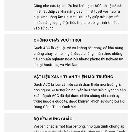
Cũng nhờ cấu tạo nhiều bọt khí, gạch ACC có hệ số dẫn
nhiệt rất thấp và khả năng cách nhiệt tuyệt vời , tạo ra
hiệu ứng Đông Ấm Hạ Mát. Điều này giúp tiết kiệm rất
nhiều năng lượng điện tiêu thụ cho công trình khi đưa
vào sử dụng.
CHỐNG CHÁY VƯỢT TRỘI
Gạch ACC là vật liệu vô cơ không bắt cháy, có khả năng
chống cháy lên tới 4 giờ, được chứng nhận theo những
tiêu chuẩn nghiêm ngặt bởi những phòng thí nghiệm uy
tín tại Australia, và Việt Nam
VẬT LIỆU XANH THÂN THIỆN MÔI TRƯỜNG
Gạch ACC là loại vật liệu xanh thân thiện môi trường &
con người, kể từ nguồn nguyên liệu cho đến quy trình sản
xuất, Gạch ACC đã đạt được nhiều chứng chỉ xanh uy tín
trong nước & quốc tế, được khuyến khích sử dụng bởi Hội
Đồng Công Trình Xanh VN.
ĐỘ BỀN VỮNG CHẮC
Với bản chất là một loại bê tông, nhờ quá trình chưng áp