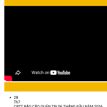
28
Th7
CBTT BÁO CÁO QUẢN TRỊ 06 THÁNG ĐẦU NĂM 2026