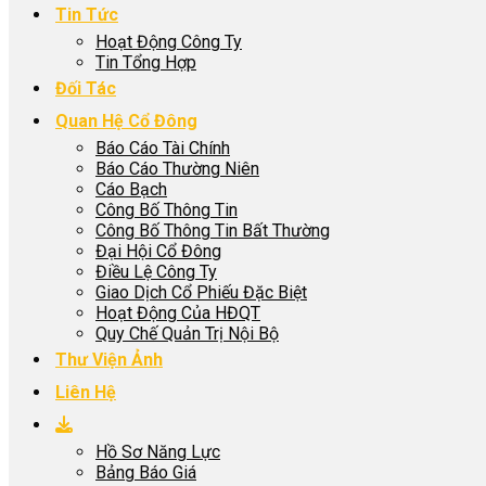
Tin Tức
Hoạt Động Công Ty
Tin Tổng Hợp
Đối Tác
Quan Hệ Cổ Đông
Báo Cáo Tài Chính
Báo Cáo Thường Niên
Cáo Bạch
Công Bố Thông Tin
Công Bố Thông Tin Bất Thường
Đại Hội Cổ Đông
Điều Lệ Công Ty
Giao Dịch Cổ Phiếu Đặc Biệt
Hoạt Động Của HĐQT
Quy Chế Quản Trị Nội Bộ
Thư Viện Ảnh
Liên Hệ
Hồ Sơ Năng Lực
Bảng Báo Giá