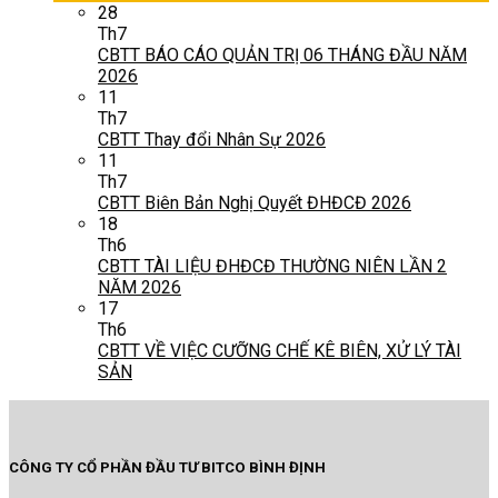
28
Th7
CBTT BÁO CÁO QUẢN TRỊ 06 THÁNG ĐẦU NĂM
2026
11
Th7
CBTT Thay đổi Nhân Sự 2026
11
Th7
CBTT Biên Bản Nghị Quyết ĐHĐCĐ 2026
18
Th6
CBTT TÀI LIỆU ĐHĐCĐ THƯỜNG NIÊN LẦN 2
NĂM 2026
17
Th6
CBTT VỀ VIỆC CƯỠNG CHẾ KÊ BIÊN, XỬ LÝ TÀI
SẢN
CÔNG TY CỔ PHẦN ĐẦU TƯ BITCO BÌNH ĐỊNH