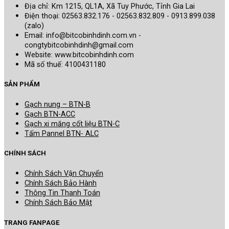
Địa chỉ: Km 1215, QL1A, Xã Tuy Phước, Tỉnh Gia Lai
Điện thoại: 02563.832.176 - 02563.832.809 - 0913.899.038
(zalo)
Email: info@bitcobinhdinh.com.vn -
congtybitcobinhdinh@gmail.com
Website:
www.bitcobinhdinh.com
Mã số thuế: 4100431180
SẢN PHẨM
Gạch nung – BTN-B
Gạch BTN-ACC
Gạch xi măng cốt liệu BTN-C
Tấm Pannel BTN- ALC
CHÍNH SÁCH
Chính Sách Vận Chuyển
Chính Sách Bảo Hành
Thông Tin Thanh Toán
Chính Sách Bảo Mật
TRANG FANPAGE