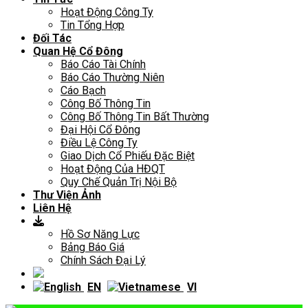
Hoạt Động Công Ty
Tin Tổng Hợp
Đối Tác
Quan Hệ Cổ Đông
Báo Cáo Tài Chính
Báo Cáo Thường Niên
Cáo Bạch
Công Bố Thông Tin
Công Bố Thông Tin Bất Thường
Đại Hội Cổ Đông
Điều Lệ Công Ty
Giao Dịch Cổ Phiếu Đặc Biệt
Hoạt Động Của HĐQT
Quy Chế Quản Trị Nội Bộ
Thư Viện Ảnh
Liên Hệ
Hồ Sơ Năng Lực
Bảng Báo Giá
Chính Sách Đại Lý
EN
VI