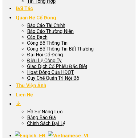
Tin Tổng Hợp
Đối Tác
Quan Hệ Cổ Đông
Báo Cáo Tài Chính
Báo Cáo Thường Niên
Cáo Bạch
Công Bố Thông Tin
Công Bố Thông Tin Bất Thường
Đại Hội Cổ Đông
Điều Lệ Công Ty
Giao Dịch Cổ Phiếu Đặc Biệt
Hoạt Động Của HĐQT
Quy Chế Quản Trị Nội Bộ
Thư Viện Ảnh
Liên Hệ
Hồ Sơ Năng Lực
Bảng Báo Giá
Chính Sách Đại Lý
EN
VI