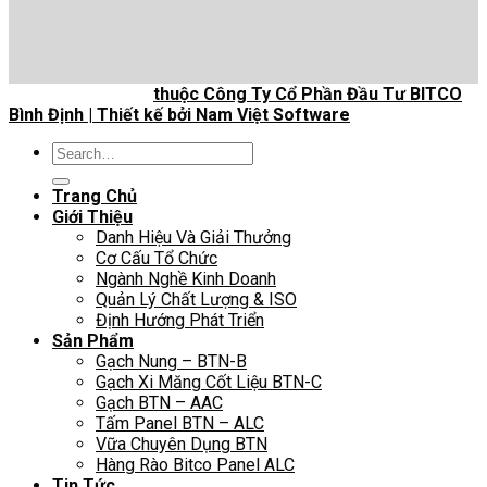
Bản quyền 2026 ©
thuộc Công Ty Cổ Phần Đầu Tư BITCO
Bình Định | Thiết kế bởi Nam Việt Software
Search
for:
Trang Chủ
Giới Thiệu
Danh Hiệu Và Giải Thưởng
Cơ Cấu Tổ Chức
Ngành Nghề Kinh Doanh
Quản Lý Chất Lượng & ISO
Định Hướng Phát Triển
Sản Phẩm
Gạch Nung – BTN-B
Gạch Xi Măng Cốt Liệu BTN-C
Gạch BTN – AAC
Tấm Panel BTN – ALC
Vữa Chuyên Dụng BTN
Hàng Rào Bitco Panel ALC
Tin Tức