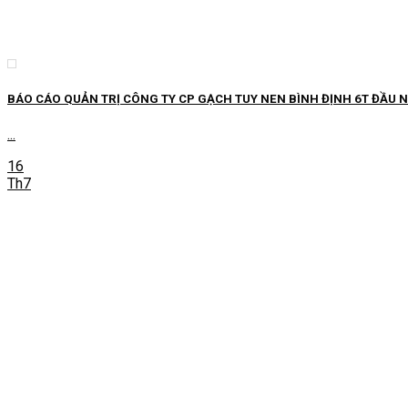
BÁO CÁO QUẢN TRỊ CÔNG TY CP GẠCH TUY NEN BÌNH ĐỊNH 6T ĐẦU 
...
16
Th7