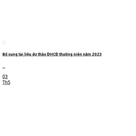
Bổ sung tài liệu dự thảo ĐHCĐ thường niên năm 2023
...
03
Th5