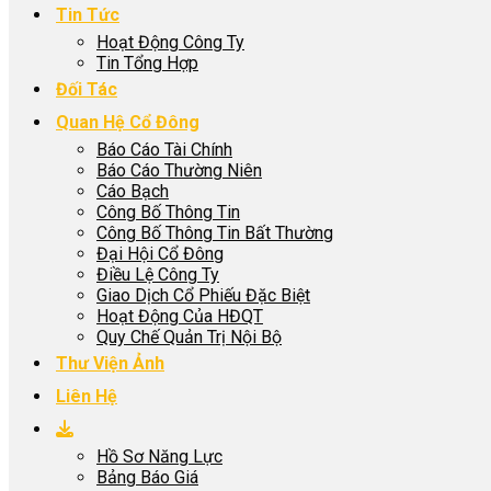
Tin Tức
Hoạt Động Công Ty
Tin Tổng Hợp
Đối Tác
Quan Hệ Cổ Đông
Báo Cáo Tài Chính
Báo Cáo Thường Niên
Cáo Bạch
Công Bố Thông Tin
Công Bố Thông Tin Bất Thường
Đại Hội Cổ Đông
Điều Lệ Công Ty
Giao Dịch Cổ Phiếu Đặc Biệt
Hoạt Động Của HĐQT
Quy Chế Quản Trị Nội Bộ
Thư Viện Ảnh
Liên Hệ
Hồ Sơ Năng Lực
Bảng Báo Giá