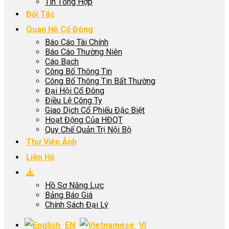
Tin Tổng Hợp
Đối Tác
Quan Hệ Cổ Đông
Báo Cáo Tài Chính
Báo Cáo Thường Niên
Cáo Bạch
Công Bố Thông Tin
Công Bố Thông Tin Bất Thường
Đại Hội Cổ Đông
Điều Lệ Công Ty
Giao Dịch Cổ Phiếu Đặc Biệt
Hoạt Động Của HĐQT
Quy Chế Quản Trị Nội Bộ
Thư Viện Ảnh
Liên Hệ
Hồ Sơ Năng Lực
Bảng Báo Giá
Chính Sách Đại Lý
EN
VI