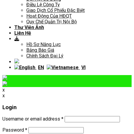
Điều Lệ Công Ty
Giao Dịch Cổ Phiếu Đặc Biệt
Hoạt Động Của HĐQT
Quy Chế Quản Trị Nội Bộ
Thư Viện Ảnh
Liên Hệ
Hồ Sơ Năng Lực
Bảng Báo Giá
Chính Sách Đại Lý
EN
VI
x
x
Login
Username or email address
*
Password
*