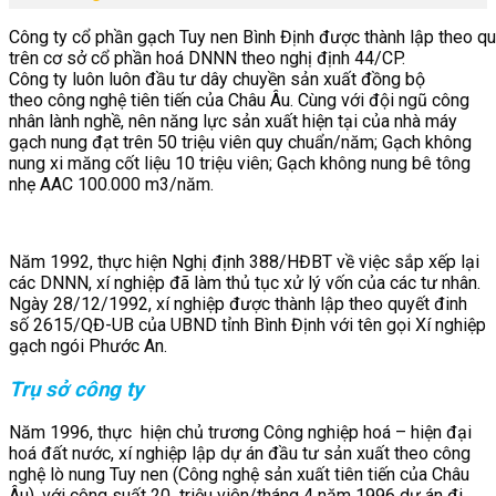
Công ty cổ phần gạch Tuy nen Bình Định được thành lập theo 
trên cơ sở cổ phần hoá DNNN theo nghị định 44/CP.
Công ty luôn luôn đầu tư dây chuyền sản xuất đồng bộ
theo công nghệ tiên tiến của Châu Âu. Cùng với đội ngũ công
nhân lành nghề, nên năng lực sản xuất hiện tại của nhà máy
gạch nung đạt trên 50 triệu viên quy chuẩn/năm; Gạch không
nung xi măng cốt liệu 10 triệu viên; Gạch không nung bê tông
nhẹ AAC 100.000 m3/năm.
Năm 1992, thực hiện Nghị định 388/HĐBT về việc sắp xếp lại
các DNNN, xí nghiệp đã làm thủ tục xử lý vốn của các tư nhân.
Ngày 28/12/1992, xí nghiệp được thành lập theo quyết đinh
số 2615/QĐ-UB của UBND tỉnh Bình Định với tên gọi Xí nghiệp
gạch ngói Phước An.
Trụ sở công ty
Năm 1996, thực hiện chủ trương Công nghiệp hoá – hiện đại
hoá đất nước, xí nghiệp lập dự án đầu tư sản xuất theo công
nghệ lò nung Tuy nen (Công nghệ sản xuất tiên tiến của Châu
Âu), với công suất 20 triệu viên/tháng 4 năm 1996 dự án đi