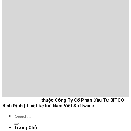
Bản quyền 2026 ©
thuộc Công Ty Cổ Phần Đầu Tư BITCO
Bình Định | Thiết kế bởi Nam Việt Software
Search
for:
Trang Chủ