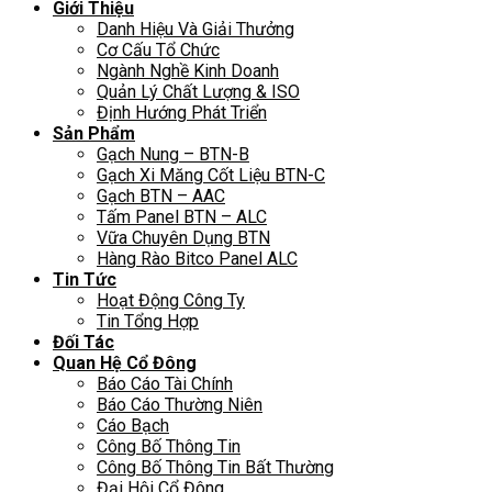
Giới Thiệu
Danh Hiệu Và Giải Thưởng
Cơ Cấu Tổ Chức
Ngành Nghề Kinh Doanh
Quản Lý Chất Lượng & ISO
Định Hướng Phát Triển
Sản Phẩm
Gạch Nung – BTN-B
Gạch Xi Măng Cốt Liệu BTN-C
Gạch BTN – AAC
Tấm Panel BTN – ALC
Vữa Chuyên Dụng BTN
Hàng Rào Bitco Panel ALC
Tin Tức
Hoạt Động Công Ty
Tin Tổng Hợp
Đối Tác
Quan Hệ Cổ Đông
Báo Cáo Tài Chính
Báo Cáo Thường Niên
Cáo Bạch
Công Bố Thông Tin
Công Bố Thông Tin Bất Thường
Đại Hội Cổ Đông