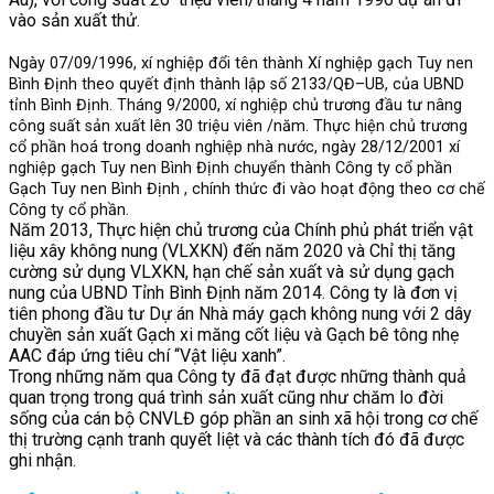
vào sản xuất thử.
Ngày 07/09/1996, xí nghiệp đổi tên thành Xí nghiệp gạch Tuy nen
Bình Định theo quyết định thành lập số 2133/QĐ–UB, của UBND
tỉnh Bình Định. Tháng 9/2000, xí nghiệp chủ trương đầu tư nâng
công suất sản xuất lên 30 triệu viên /năm. Thực hiện chủ trương
cổ phần hoá trong doanh nghiệp nhà nước, ngày 28/12/2001 xí
nghiệp gạch Tuy nen Bình Định chuyển thành Công ty cổ phần
Gạch Tuy nen Bình Định , chính thức đi vào hoạt động theo cơ chế
Công ty cổ phần.
Năm 2013, Thực hiện chủ trương của Chính phủ phát triển vật
liệu xây không nung (VLXKN) đến năm 2020 và Chỉ thị tăng
cường sử dụng VLXKN, hạn chế sản xuất và sử dụng gạch
nung của UBND Tỉnh Bình Định năm 2014. Công ty là đơn vị
tiên phong đầu tư Dự án Nhà máy gạch không nung với 2 dây
chuyền sản xuất Gạch xi măng cốt liệu và Gạch bê tông nhẹ
AAC đáp ứng tiêu chí “Vật liệu xanh”.
Trong những năm qua Công ty đã đạt được những thành quả
quan trọng trong quá trình sản xuất cũng như chăm lo đời
sống của cán bộ CNVLĐ góp phần an sinh xã hội trong cơ chế
thị trường cạnh tranh quyết liệt và các thành tích đó đã được
ghi nhận.