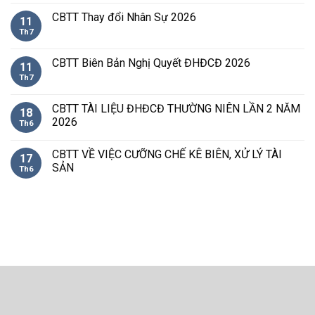
CBTT Thay đổi Nhân Sự 2026
11
Th7
CBTT Biên Bản Nghị Quyết ĐHĐCĐ 2026
11
Th7
CBTT TÀI LIỆU ĐHĐCĐ THƯỜNG NIÊN LẦN 2 NĂM
18
2026
Th6
CBTT VỀ VIỆC CƯỠNG CHẾ KÊ BIÊN, XỬ LÝ TÀI
17
SẢN
Th6