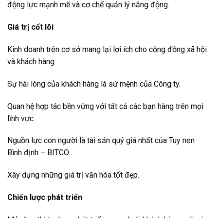
động lực mạnh mẽ và cơ chế quản lý năng động.
Giá tr
ị
c
ố
t lõi
Kinh doanh trên cơ sở mang lại lợi ích cho cộng đồng xã hội
và khách hàng.
Sự hài lòng của khách hàng là sứ mệnh của Công ty.
Quan hệ hợp tác bền vững với tất cả các bạn hàng trên mọi
lĩnh vực.
Nguồn lực con người là tài sản quý giá nhất của Tuy nen
Bình định – BITCO.
Xây dựng những giá trị văn hóa tốt đẹp.
Chi
ế
n lư
ợ
c phát tri
ể
n