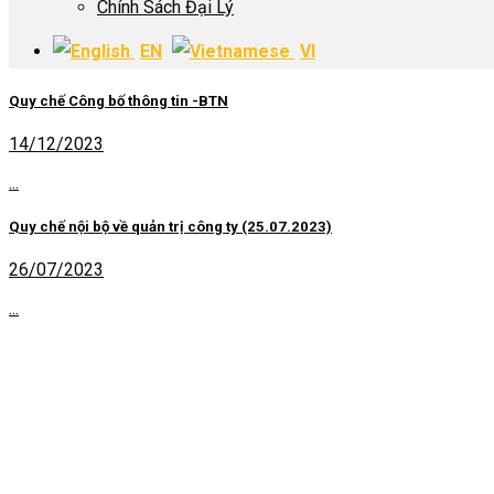
Chính Sách Đại Lý
EN
VI
Quy chế Công bố thông tin -BTN
14/12/2023
...
Quy chế nội bộ về quản trị công ty (25.07.2023)
26/07/2023
...