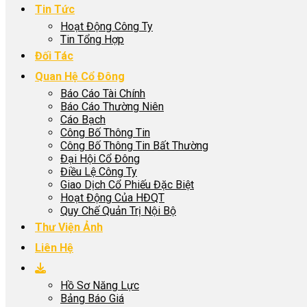
Tin Tức
Hoạt Động Công Ty
Tin Tổng Hợp
Đối Tác
Quan Hệ Cổ Đông
Báo Cáo Tài Chính
Báo Cáo Thường Niên
Cáo Bạch
Công Bố Thông Tin
Công Bố Thông Tin Bất Thường
Đại Hội Cổ Đông
Điều Lệ Công Ty
Giao Dịch Cổ Phiếu Đặc Biệt
Hoạt Động Của HĐQT
Quy Chế Quản Trị Nội Bộ
Thư Viện Ảnh
Liên Hệ
Hồ Sơ Năng Lực
Bảng Báo Giá