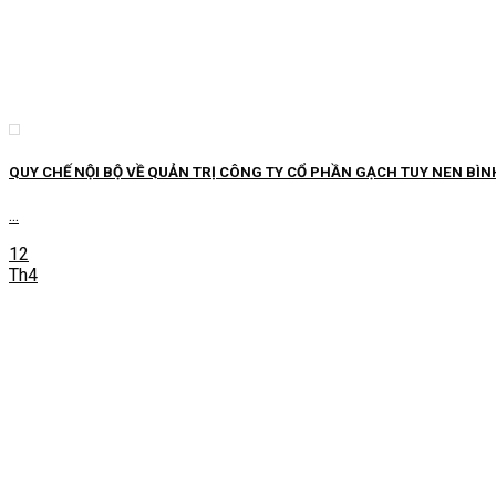
QUY CHẾ NỘI BỘ VỀ QUẢN TRỊ CÔNG TY CỔ PHẦN GẠCH TUY NEN BÌN
...
12
Th4