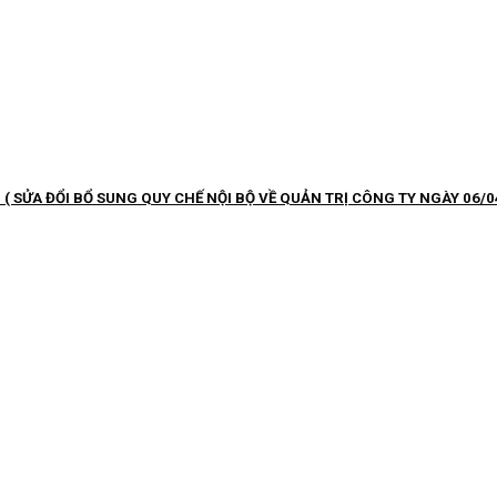
( SỬA ĐỔI BỔ SUNG QUY CHẾ NỘI BỘ VỀ QUẢN TRỊ CÔNG TY NGÀY 06/0