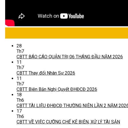
28
Th7
CBTT BÁO CÁO QUẢN TRỊ 06 THÁNG ĐẦU NĂM 2026
11
Th7
CBTT Thay đổi Nhân Sự 2026
11
Th7
CBTT Biên Bản Nghị Quyết ĐHĐCĐ 2026
18
Th6
CBTT TÀI LIỆU ĐHĐCĐ THƯỜNG NIÊN LẦN 2 NĂM 202
17
Th6
CBTT VỀ VIỆC CƯỠNG CHẾ KÊ BIÊN, XỬ LÝ TÀI SẢN