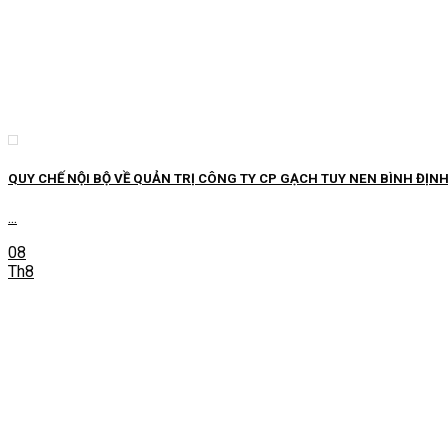
QUY CHẾ NỘI BỘ VỀ QUẢN TRỊ CÔNG TY CP GẠCH TUY NEN BÌNH ĐỊNH 
...
08
Th8