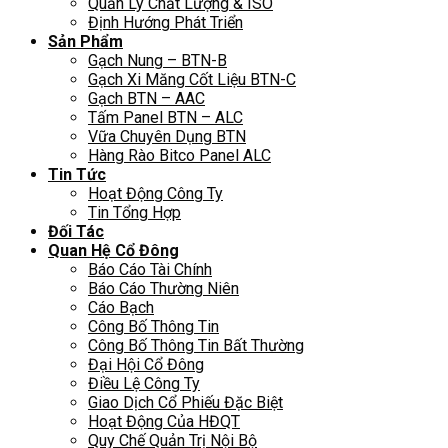
Quản Lý Chất Lượng & ISO
Định Hướng Phát Triển
Sản Phẩm
Gạch Nung – BTN-B
Gạch Xi Măng Cốt Liệu BTN-C
Gạch BTN – AAC
Tấm Panel BTN – ALC
Vữa Chuyên Dụng BTN
Hàng Rào Bitco Panel ALC
Tin Tức
Hoạt Động Công Ty
Tin Tổng Hợp
Đối Tác
Quan Hệ Cổ Đông
Báo Cáo Tài Chính
Báo Cáo Thường Niên
Cáo Bạch
Công Bố Thông Tin
Công Bố Thông Tin Bất Thường
Đại Hội Cổ Đông
Điều Lệ Công Ty
Giao Dịch Cổ Phiếu Đặc Biệt
Hoạt Động Của HĐQT
Quy Chế Quản Trị Nội Bộ