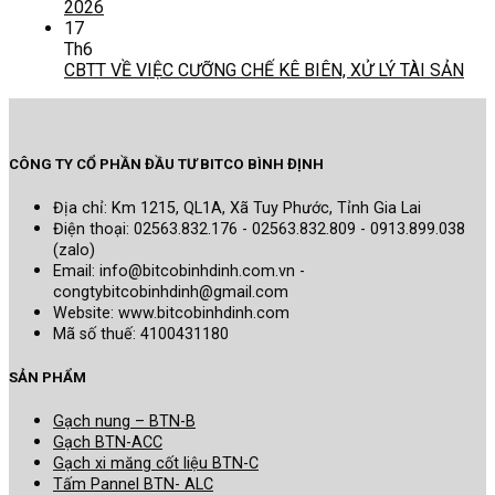
2026
17
Th6
CBTT VỀ VIỆC CƯỠNG CHẾ KÊ BIÊN, XỬ LÝ TÀI SẢN
CÔNG TY CỔ PHẦN ĐẦU TƯ BITCO BÌNH ĐỊNH
Địa chỉ: Km 1215, QL1A, Xã Tuy Phước, Tỉnh Gia Lai
Điện thoại: 02563.832.176 - 02563.832.809 - 0913.899.038
(zalo)
Email: info@bitcobinhdinh.com.vn -
congtybitcobinhdinh@gmail.com
Website:
www.bitcobinhdinh.com
Mã số thuế: 4100431180
SẢN PHẨM
Gạch nung – BTN-B
Gạch BTN-ACC
Gạch xi măng cốt liệu BTN-C
Tấm Pannel BTN- ALC