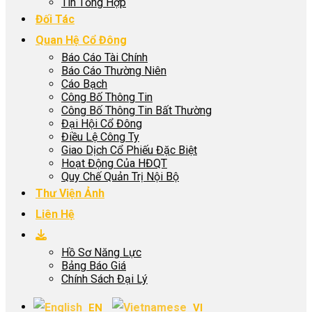
Tin Tổng Hợp
Đối Tác
Quan Hệ Cổ Đông
Báo Cáo Tài Chính
Báo Cáo Thường Niên
Cáo Bạch
Công Bố Thông Tin
Công Bố Thông Tin Bất Thường
Đại Hội Cổ Đông
Điều Lệ Công Ty
Giao Dịch Cổ Phiếu Đặc Biệt
Hoạt Động Của HĐQT
Quy Chế Quản Trị Nội Bộ
Thư Viện Ảnh
Liên Hệ
Hồ Sơ Năng Lực
Bảng Báo Giá
Chính Sách Đại Lý
EN
VI