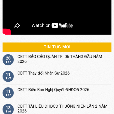
TIN TỨC MỚI
CBTT BÁO CÁO QUẢN TRỊ 06 THÁNG ĐẦU NĂM
28
2026
Th7
CBTT Thay đổi Nhân Sự 2026
11
Th7
CBTT Biên Bản Nghị Quyết ĐHĐCĐ 2026
11
Th7
CBTT TÀI LIỆU ĐHĐCĐ THƯỜNG NIÊN LẦN 2 NĂM
18
2026
Th6