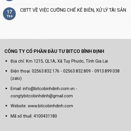
CBTT VỀ VIỆC CƯỠNG CHẾ KÊ BIÊN, XỬ LÝ TÀI SẢN
17
Th6
CÔNG TY CỔ PHẦN ĐẦU TƯ BITCO BÌNH ĐỊNH
Địa chỉ: Km 1215, QL1A, Xã Tuy Phước, Tỉnh Gia Lai
Điện thoại: 02563.832.176 - 02563.832.809 - 0913.899.038
(zalo)
Email: info@bitcobinhdinh.com.vn -
congtybitcobinhdinh@gmail.com
Website:
www.bitcobinhdinh.com
Mã số thuế: 4100431180