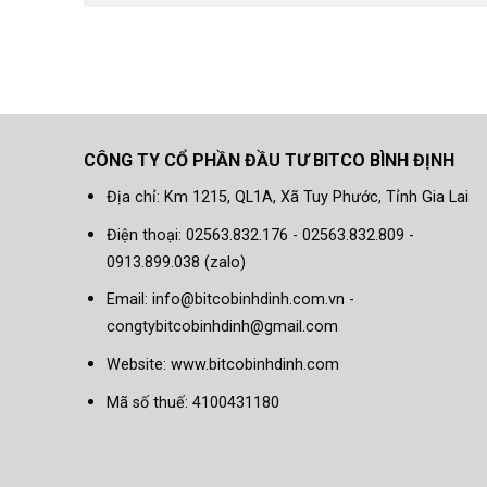
CÔNG TY CỔ PHẦN ĐẦU TƯ BITCO BÌNH ĐỊNH
Địa chỉ: Km 1215, QL1A, Xã Tuy Phước, Tỉnh Gia Lai
Điện thoại: 02563.832.176 - 02563.832.809 -
0913.899.038 (zalo)
Email: info@bitcobinhdinh.com.vn -
congtybitcobinhdinh@gmail.com
Website:
www.bitcobinhdinh.com
Mã số thuế: 4100431180