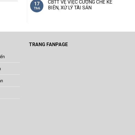
CBTT VỀ VIỆC CƯỠNG CHẾ KÊ
17
BIÊN, XỬ LÝ TÀI SẢN
Th6
TRANG FANPAGE
yển
h
án