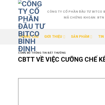
Skip
to
CÔNG TY CỔ PHẦN ĐẦU TƯ BITCO 
content
MÃ CHỨNG KHOÁN: BTN
TRANG CHỦ
GIỚI THIỆU
SẢN PHẨM
TIN
CÔNG BỐ THÔNG TIN BẤT THƯỜNG
CBTT VỀ VIỆC CƯỠNG CHẾ KÊ 