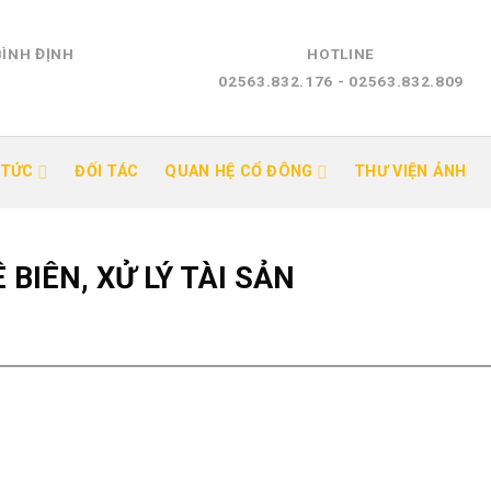
BÌNH ĐỊNH
HOTLINE
02563.832.176 - 02563.832.809
 TỨC
ĐỐI TÁC
QUAN HỆ CỔ ĐÔNG
THƯ VIỆN ẢNH
BIÊN, XỬ LÝ TÀI SẢN