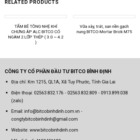
RELATED PRODUCTS
TẤM BÊ TÔNG NHẸ KHÍ
Vữa xây, trát, san nền gạch
CHƯNG ÁP ALC BITCO CÓ
nung BITCO-Mortar Brick M75
NGÀM 2 LỚP THÉP ( 3.0 ~ 4.2
)
CÔNG TY CỔ PHẦN ĐẦU TƯ BITCO BÌNH ĐỊNH
Địa chỉ: Km 1215, QL1A, Xã Tuy Phước, Tỉnh Gia Lai
Điện thoại: 02563.832.176 - 02563.832.809 - 0913.899.038
(zalo)
Email: info@bitcobinhdinh.com.vn -
congtybitcobinhdinh@gmail.com
Website:
www.bitcobinhdinh.com