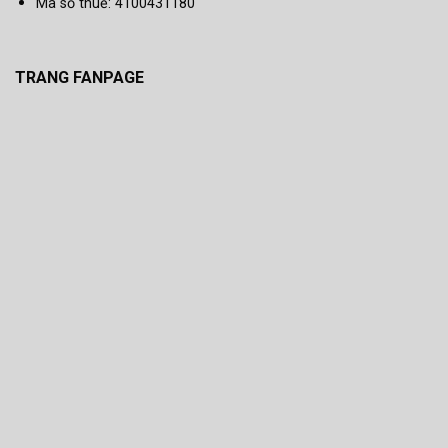
Mã số thuế: 4100431180
TRANG FANPAGE