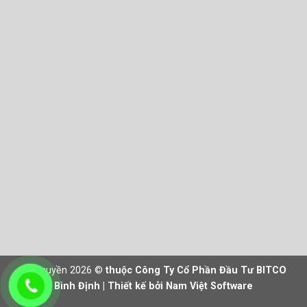
 xi măng cốt liệu BTN-C
 Pannel BTN- ALC
 SÁCH
h Sách Vận Chuyển
h Sách Bảo Hành
g Tin Thanh Toán
h Sách Bảo Mật
Bản quyền 2026 ©
thuộc Công Ty Cổ Phần Đầu Tư BITCO
Bình Định | Thiết kế bởi Nam Việt Software