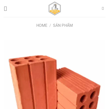
Skip
to
content
HOME
/
SẢN PHẨM