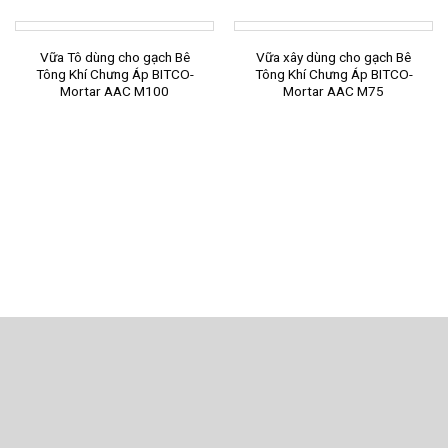
Vữa Tô dùng cho gạch Bê
Vữa xây dùng cho gạch Bê
Tông Khí Chưng Áp BITCO-
Tông Khí Chưng Áp BITCO-
Mortar AAC M100
Mortar AAC M75
hỉ: Km 1215, QL1A, Xã Tuy Phước, Tỉnh Gia Lai
thoại: 02563.832.176 - 02563.832.809 - 0913.899.038