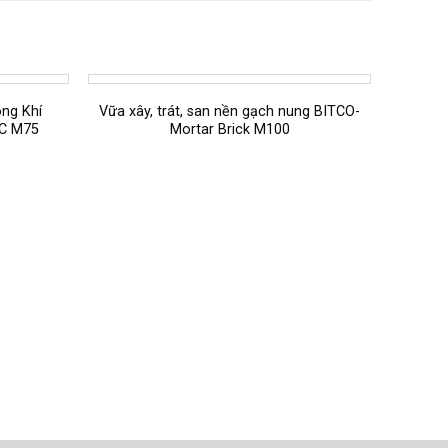
ng Khí
Vữa xây, trát, san nền gạch nung BITCO-
AC M75
Mortar Brick M100
Vữa 
Chư