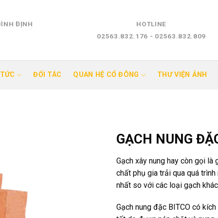
BÌNH ĐỊNH
HOTLINE
02563.832.176 - 02563.832.809
 TỨC
ĐỐI TÁC
QUAN HỆ CỔ ĐÔNG
THƯ VIỆN ẢNH
GẠCH NUNG ĐẶC
Gạch xây nung hay còn gọi là 
chất phụ gia trải qua quá trìn
nhất so với các loại gạch khác
Gạch nung đặc BITCO có kích