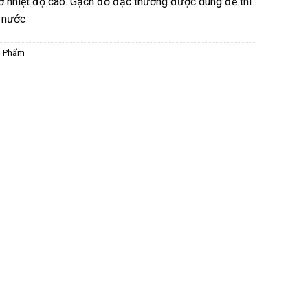
ở nhiệt độ cao. Gạch đỏ đặc thường được dùng để thi
 nước
n Phẩm