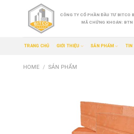
Skip
to
CÔNG TY CỔ PHẦN ĐẦU TƯ BITCO 
content
MÃ CHỨNG KHOÁN: BTN
TRANG CHỦ
GIỚI THIỆU
SẢN PHẨM
TIN
HOME
/
SẢN PHẨM