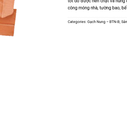
tốt do được nén chặt và nung 
công móng nhà, tường bao, bể
Categories:
Gạch Nung – BTN-B
,
Sả