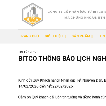
Skip
to
CÔNG TY CỔ PHẦN ĐẦU TƯ BITCO 
content
MÃ CHỨNG KHOÁN: BTN
TRANG CHỦ
GIỚI THIỆU
SẢN PHẨM
TIN
TIN TỔNG HỢP
BITCO THÔNG BÁO LỊCH NGH
Kính gửi Quý Khách hàng! Nhân dịp Tết Nguyên Đán, BI
14/02/2026 đến hết 22/02/2026.
Cảm ơn Quý khách đã luôn tin tưởng và đồng hành cùn