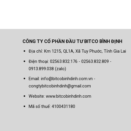
CÔNG TY CỔ PHẦN ĐẦU TƯ BITCO BÌNH ĐỊNH
Địa chỉ: Km 1215, QL1A, Xã Tuy Phước, Tỉnh Gia Lai
Điện thoại: 02563.832.176 - 02563.832.809 -
0913.899.038 (zalo)
Email: info@bitcobinhdinh.com.vn -
congtybitcobinhdinh@gmail.com
Website:
www.bitcobinhdinh.com
Mã số thuế: 4100431180