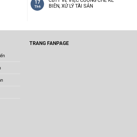
CBTT VỀ VIỆC CƯỠNG CHẾ KÊ
17
BIÊN, XỬ LÝ TÀI SẢN
Th6
TRANG FANPAGE
yển
h
án