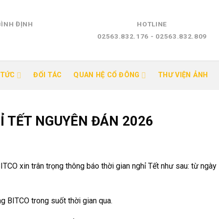
BÌNH ĐỊNH
HOTLINE
02563.832.176 - 02563.832.809
 TỨC
ĐỐI TÁC
QUAN HỆ CỔ ĐÔNG
THƯ VIỆN ẢNH
Ỉ TẾT NGUYÊN ĐÁN 2026
TCO xin trân trọng thông báo thời gian nghỉ Tết như sau: từ ngày
g BITCO trong suốt thời gian qua.