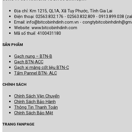
Địa chỉ: Km 1215, QL1A, Xã Tuy Phước, Tỉnh Gia Lai
Điện thoại: 02563.832.176 - 02563.832.809 - 0913.899.038 (za
Email: info@bitcobinhdinh.com.vn - congtybitcobinhdinh@gm
Website:
www.bitcobinhdinh.com
Mã số thuế: 4100431180
SẢN PHẨM
Gạch nung – BTN-B
Gạch BTN-ACC
Gạch xi măng cốt liệu BTN-C
Tấm Pannel BTN- ALC
CHÍNH SÁCH
Chính Sách Vận Chuyển
Chính Sách Bảo Hành
Thông Tin Thanh Toán
Chính Sách Bảo Mật
TRANG FANPAGE