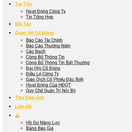
Tin Tức
Hoạt Động Công Ty
Tin Tổng Hợp
Đối Tác
Quan Hệ Cổ Đông
Báo Cáo Tài Chính
Báo Cáo Thường Niên
Cáo Bạch
Công Bố Thông Tin
Công Bố Thông Tin Bất Thường
Đại Hội Cổ Đông
Điều Lệ Công Ty
Giao Dịch Cổ Phiếu Đặc Biệt
Hoạt Động Của HĐQT
Quy Chế Quản Trị Nội Bộ
Thư Viện Ảnh
Liên Hệ
Hồ Sơ Năng Lực
Bảng Báo Giá