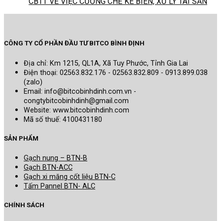
CBTT VỀ VIỆC CƯỠNG CHẾ KÊ BIÊN, XỬ LÝ TÀI SẢN
CÔNG TY CỔ PHẦN ĐẦU TƯ BITCO BÌNH ĐỊNH
Địa chỉ: Km 1215, QL1A, Xã Tuy Phước, Tỉnh Gia Lai
Điện thoại: 02563.832.176 - 02563.832.809 - 0913.899.038
(zalo)
Email: info@bitcobinhdinh.com.vn -
congtybitcobinhdinh@gmail.com
Website:
www.bitcobinhdinh.com
Mã số thuế: 4100431180
SẢN PHẨM
Gạch nung – BTN-B
Gạch BTN-ACC
Gạch xi măng cốt liệu BTN-C
Tấm Pannel BTN- ALC
CHÍNH SÁCH