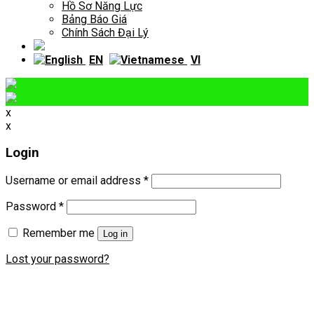
Hồ Sơ Năng Lực
Bảng Báo Giá
Chính Sách Đại Lý
EN
VI
x
x
Login
Username or email address
*
Password
*
Remember me
Log in
Lost your password?