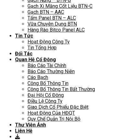
Gạch Nung – BTN-B
Gạch Xi Măng Cốt Liệu BTN-C
Gạch BTN – AAC
Tấm Panel BTN – ALC
Vữa Chuyên Dụng BTN
Hàng Rào Bitco Panel ALC
Tin Tức
Hoạt Động Công Ty
Tin Tổng Hợp
Đối Tác
Quan Hệ Cổ Đông
Báo Cáo Tài Chính
Báo Cáo Thường Niên
Cáo Bạch
Công Bố Thông Tin
Công Bố Thông Tin Bất Thường
Đại Hội Cổ Đông
Điều Lệ Công Ty
Giao Dịch Cổ Phiếu Đặc Biệt
Hoạt Động Của HĐQT
Quy Chế Quản Trị Nội Bộ
Thư Viện Ảnh
Liên Hệ