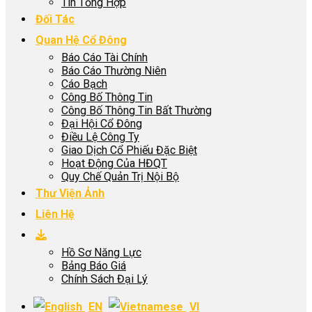
Tin Tổng Hợp
Đối Tác
Quan Hệ Cổ Đông
Báo Cáo Tài Chính
Báo Cáo Thường Niên
Cáo Bạch
Công Bố Thông Tin
Công Bố Thông Tin Bất Thường
Đại Hội Cổ Đông
Điều Lệ Công Ty
Giao Dịch Cổ Phiếu Đặc Biệt
Hoạt Động Của HĐQT
Quy Chế Quản Trị Nội Bộ
Thư Viện Ảnh
Liên Hệ
Hồ Sơ Năng Lực
Bảng Báo Giá
Chính Sách Đại Lý
EN
VI