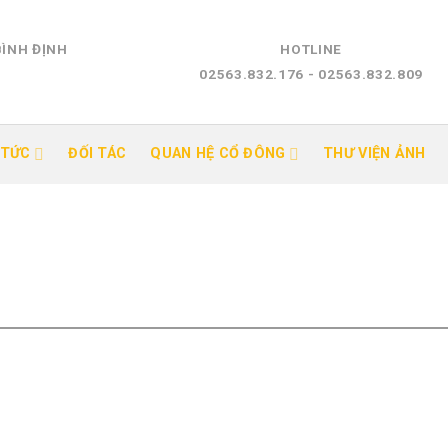
BÌNH ĐỊNH
HOTLINE
02563.832.176 - 02563.832.809
 TỨC
ĐỐI TÁC
QUAN HỆ CỔ ĐÔNG
THƯ VIỆN ẢNH