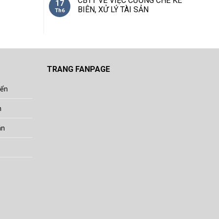
CBTT VỀ VIỆC CƯỠNG CHẾ KÊ
17
BIÊN, XỬ LÝ TÀI SẢN
Th6
TRANG FANPAGE
yển
h
án