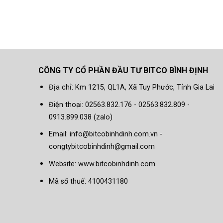
CÔNG TY CỔ PHẦN ĐẦU TƯ BITCO BÌNH ĐỊNH
Địa chỉ: Km 1215, QL1A, Xã Tuy Phước, Tỉnh Gia Lai
Điện thoại: 02563.832.176 - 02563.832.809 -
0913.899.038 (zalo)
Email: info@bitcobinhdinh.com.vn -
congtybitcobinhdinh@gmail.com
Website:
www.bitcobinhdinh.com
Mã số thuế: 4100431180