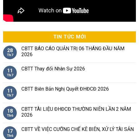
TIN TỨC MỚI
CBTT BÁO CÁO QUẢN TRỊ 06 THÁNG ĐẦU NĂM
28
2026
Th7
CBTT Thay đổi Nhân Sự 2026
11
Th7
CBTT Biên Bản Nghị Quyết ĐHĐCĐ 2026
11
Th7
CBTT TÀI LIỆU ĐHĐCĐ THƯỜNG NIÊN LẦN 2 NĂM
18
2026
Th6
CBTT VỀ VIỆC CƯỠNG CHẾ KÊ BIÊN, XỬ LÝ TÀI SẢN
17
Th6