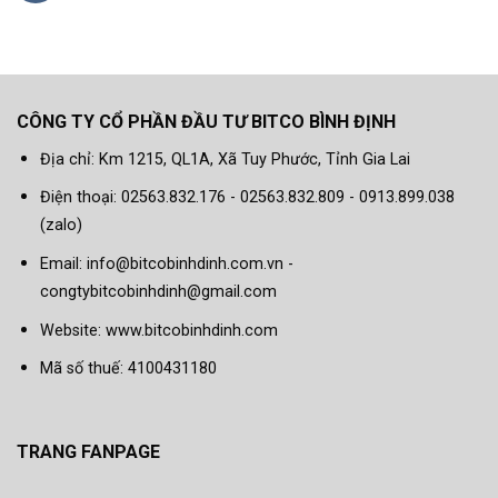
CÔNG TY CỔ PHẦN ĐẦU TƯ BITCO BÌNH ĐỊNH
Địa chỉ: Km 1215, QL1A, Xã Tuy Phước, Tỉnh Gia Lai
Điện thoại: 02563.832.176 - 02563.832.809 - 0913.899.038
(zalo)
Email: info@bitcobinhdinh.com.vn -
congtybitcobinhdinh@gmail.com
Website:
www.bitcobinhdinh.com
Mã số thuế: 4100431180
TRANG FANPAGE