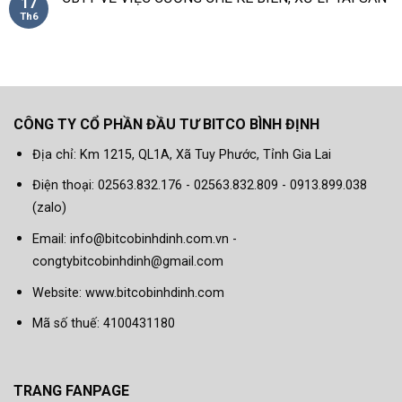
17
Th6
CÔNG TY CỔ PHẦN ĐẦU TƯ BITCO BÌNH ĐỊNH
Địa chỉ: Km 1215, QL1A, Xã Tuy Phước, Tỉnh Gia Lai
Điện thoại: 02563.832.176 - 02563.832.809 - 0913.899.038
(zalo)
Email: info@bitcobinhdinh.com.vn -
congtybitcobinhdinh@gmail.com
Website:
www.bitcobinhdinh.com
Mã số thuế: 4100431180
TRANG FANPAGE