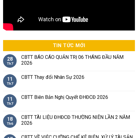
TIN TỨC MỚI
CBTT BÁO CÁO QUẢN TRỊ 06 THÁNG ĐẦU NĂM
28
2026
Th7
CBTT Thay đổi Nhân Sự 2026
11
Th7
CBTT Biên Bản Nghị Quyết ĐHĐCĐ 2026
11
Th7
CBTT TÀI LIỆU ĐHĐCĐ THƯỜNG NIÊN LẦN 2 NĂM
18
2026
Th6
CBTT VỀ VIỆC CƯỠNG CHẾ KÊ BIÊN, XỬ LÝ TÀI SẢN