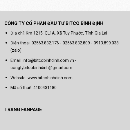
CÔNG TY CỔ PHẦN ĐẦU TƯ BITCO BÌNH ĐỊNH
Địa chỉ: Km 1215, QL1A, Xã Tuy Phước, Tỉnh Gia Lai
Điện thoại: 02563.832.176 - 02563.832.809 - 0913.899.038
(zalo)
Email: info@bitcobinhdinh.com.vn -
congtybitcobinhdinh@gmail.com
Website:
www.bitcobinhdinh.com
Mã số thuế: 4100431180
TRANG FANPAGE