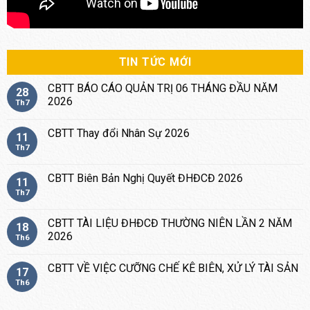
TIN TỨC MỚI
CBTT BÁO CÁO QUẢN TRỊ 06 THÁNG ĐẦU NĂM
28
2026
Th7
CBTT Thay đổi Nhân Sự 2026
11
Th7
CBTT Biên Bản Nghị Quyết ĐHĐCĐ 2026
11
Th7
CBTT TÀI LIỆU ĐHĐCĐ THƯỜNG NIÊN LẦN 2 NĂM
18
2026
Th6
CBTT VỀ VIỆC CƯỠNG CHẾ KÊ BIÊN, XỬ LÝ TÀI SẢN
17
Th6