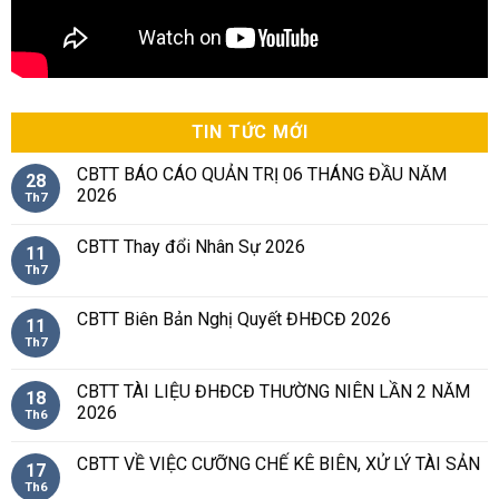
TIN TỨC MỚI
CBTT BÁO CÁO QUẢN TRỊ 06 THÁNG ĐẦU NĂM
28
2026
Th7
CBTT Thay đổi Nhân Sự 2026
11
Th7
CBTT Biên Bản Nghị Quyết ĐHĐCĐ 2026
11
Th7
CBTT TÀI LIỆU ĐHĐCĐ THƯỜNG NIÊN LẦN 2 NĂM
18
2026
Th6
CBTT VỀ VIỆC CƯỠNG CHẾ KÊ BIÊN, XỬ LÝ TÀI SẢN
17
Th6