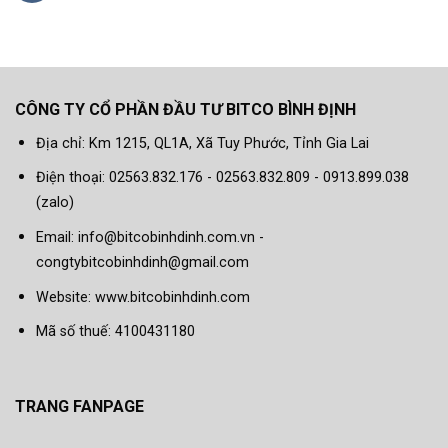
CÔNG TY CỔ PHẦN ĐẦU TƯ BITCO BÌNH ĐỊNH
Địa chỉ: Km 1215, QL1A, Xã Tuy Phước, Tỉnh Gia Lai
Điện thoại: 02563.832.176 - 02563.832.809 - 0913.899.038
(zalo)
Email: info@bitcobinhdinh.com.vn -
congtybitcobinhdinh@gmail.com
Website:
www.bitcobinhdinh.com
Mã số thuế: 4100431180
TRANG FANPAGE