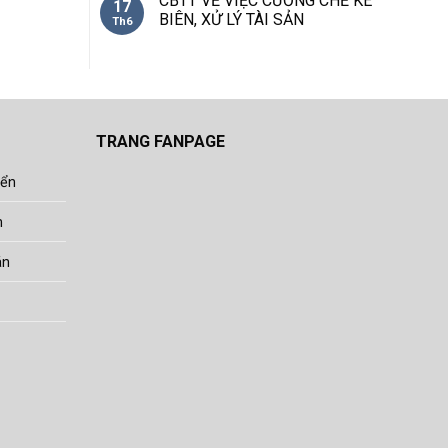
CBTT VỀ VIỆC CƯỠNG CHẾ KÊ
17
BIÊN, XỬ LÝ TÀI SẢN
Th6
TRANG FANPAGE
yển
h
án