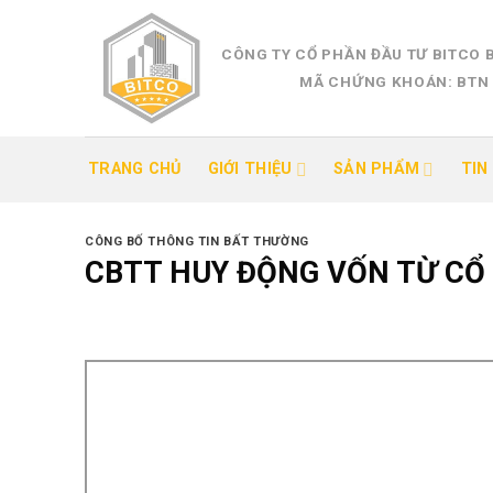
Skip
to
CÔNG TY CỔ PHẦN ĐẦU TƯ BITCO 
content
MÃ CHỨNG KHOÁN: BTN
TRANG CHỦ
GIỚI THIỆU
SẢN PHẨM
TIN
CÔNG BỐ THÔNG TIN BẤT THƯỜNG
CBTT HUY ĐỘNG VỐN TỪ CỔ 