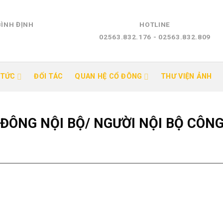
BÌNH ĐỊNH
HOTLINE
02563.832.176 - 02563.832.809
 TỨC
ĐỐI TÁC
QUAN HỆ CỔ ĐÔNG
THƯ VIỆN ẢNH
ĐÔNG NỘI BỘ/ NGƯỜI NỘI BỘ CÔNG