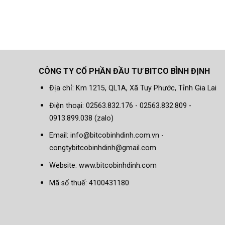
CÔNG TY CỔ PHẦN ĐẦU TƯ BITCO BÌNH ĐỊNH
Địa chỉ: Km 1215, QL1A, Xã Tuy Phước, Tỉnh Gia Lai
Điện thoại: 02563.832.176 - 02563.832.809 -
0913.899.038 (zalo)
Email: info@bitcobinhdinh.com.vn -
congtybitcobinhdinh@gmail.com
Website:
www.bitcobinhdinh.com
Mã số thuế: 4100431180