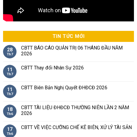
TIN TỨC MỚI
CBTT BÁO CÁO QUẢN TRỊ 06 THÁNG ĐẦU NĂM
28
2026
Th7
CBTT Thay đổi Nhân Sự 2026
11
Th7
CBTT Biên Bản Nghị Quyết ĐHĐCĐ 2026
11
Th7
CBTT TÀI LIỆU ĐHĐCĐ THƯỜNG NIÊN LẦN 2 NĂM
18
2026
Th6
CBTT VỀ VIỆC CƯỠNG CHẾ KÊ BIÊN, XỬ LÝ TÀI SẢN
17
Th6