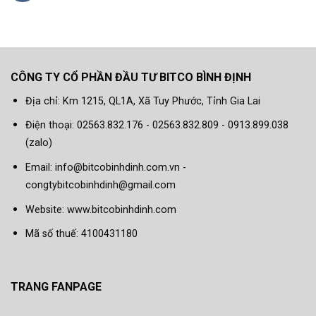
CÔNG TY CỔ PHẦN ĐẦU TƯ BITCO BÌNH ĐỊNH
Địa chỉ: Km 1215, QL1A, Xã Tuy Phước, Tỉnh Gia Lai
Điện thoại: 02563.832.176 - 02563.832.809 - 0913.899.038
(zalo)
Email: info@bitcobinhdinh.com.vn -
congtybitcobinhdinh@gmail.com
Website:
www.bitcobinhdinh.com
Mã số thuế: 4100431180
TRANG FANPAGE