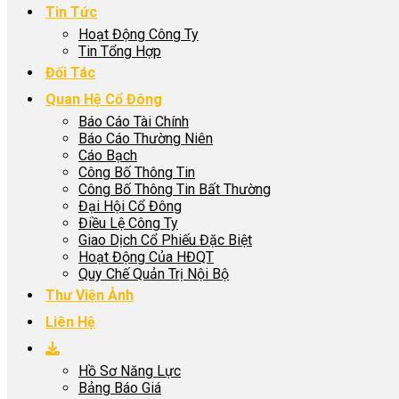
Tin Tức
Hoạt Động Công Ty
Tin Tổng Hợp
Đối Tác
Quan Hệ Cổ Đông
Báo Cáo Tài Chính
Báo Cáo Thường Niên
Cáo Bạch
Công Bố Thông Tin
Công Bố Thông Tin Bất Thường
Đại Hội Cổ Đông
Điều Lệ Công Ty
Giao Dịch Cổ Phiếu Đặc Biệt
Hoạt Động Của HĐQT
Quy Chế Quản Trị Nội Bộ
Thư Viện Ảnh
Liên Hệ
Hồ Sơ Năng Lực
Bảng Báo Giá