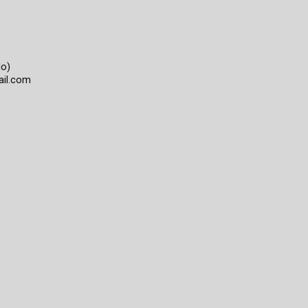
lo)
ail.com