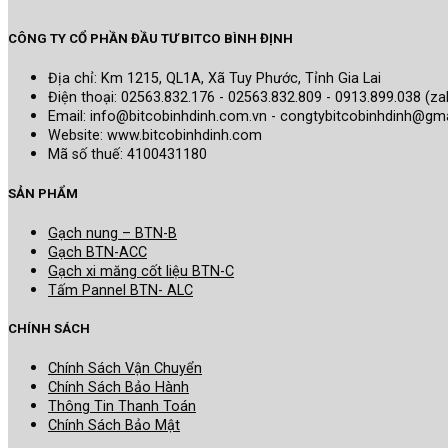
CÔNG TY CỔ PHẦN ĐẦU TƯ BITCO BÌNH ĐỊNH
Địa chỉ: Km 1215, QL1A, Xã Tuy Phước, Tỉnh Gia Lai
Điện thoại: 02563.832.176 - 02563.832.809 - 0913.899.038 (za
Email: info@bitcobinhdinh.com.vn - congtybitcobinhdinh@gm
Website:
www.bitcobinhdinh.com
Mã số thuế: 4100431180
SẢN PHẨM
Gạch nung – BTN-B
Gạch BTN-ACC
Gạch xi măng cốt liệu BTN-C
Tấm Pannel BTN- ALC
CHÍNH SÁCH
Chính Sách Vận Chuyển
Chính Sách Bảo Hành
Thông Tin Thanh Toán
Chính Sách Bảo Mật