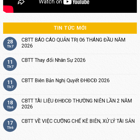
TIN TỨC MỚI
CBTT BÁO CÁO QUẢN TRỊ 06 THÁNG ĐẦU NĂM
28
2026
Th7
CBTT Thay đổi Nhân Sự 2026
11
Th7
CBTT Biên Bản Nghị Quyết ĐHĐCĐ 2026
11
Th7
CBTT TÀI LIỆU ĐHĐCĐ THƯỜNG NIÊN LẦN 2 NĂM
18
2026
Th6
CBTT VỀ VIỆC CƯỠNG CHẾ KÊ BIÊN, XỬ LÝ TÀI SẢN
17
Th6