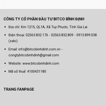
CÔNG TY CỔ PHẦN ĐẦU TƯ BITCO BÌNH ĐỊNH
Địa chỉ: Km 1215, QL1A, Xã Tuy Phước, Tỉnh Gia Lai
Điện thoại: 02563.832.176 - 02563.832.809 - 0913.899.038
(zalo)
Email: info@bitcobinhdinh.com.vn -
congtybitcobinhdinh@gmail.com
Website:
www.bitcobinhdinh.com
Mã số thuế: 4100431180
TRANG FANPAGE