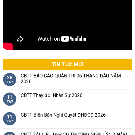
TIN TỨC MỚI
CBTT BÁO CÁO QUẢN TRỊ 06 THÁNG ĐẦU NĂM
28
2026
Th7
CBTT Thay đổi Nhân Sự 2026
11
Th7
CBTT Biên Bản Nghị Quyết ĐHĐCĐ 2026
11
Th7
CBTT TÀI LIỆU ĐHĐCĐ THƯỜNG NIÊN LẦN 2 NĂM