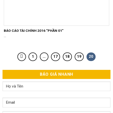
BÁO CÁO TÀI CHÍNH 2016 “PHẦN 01”
...
1
…
17
18
19
20
BÁO GIÁ NHANH