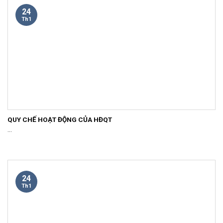
24
Th1
QUY CHẾ HOẠT ĐỘNG CỦA HĐQT
...
24
Th1