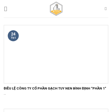
Skip
to
content
24
Th1
ĐIỀU LỆ CÔNG TY CỔ PHẦN GẠCH TUY NEN BÌNH ĐỊNH “PHẦN 1”
...