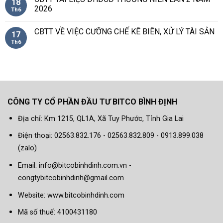
18
2026
Th6
CBTT VỀ VIỆC CƯỠNG CHẾ KÊ BIÊN, XỬ LÝ TÀI SẢN
17
Th6
CÔNG TY CỔ PHẦN ĐẦU TƯ BITCO BÌNH ĐỊNH
Địa chỉ: Km 1215, QL1A, Xã Tuy Phước, Tỉnh Gia Lai
Điện thoại: 02563.832.176 - 02563.832.809 - 0913.899.038
(zalo)
Email: info@bitcobinhdinh.com.vn -
congtybitcobinhdinh@gmail.com
Website:
www.bitcobinhdinh.com
Mã số thuế: 4100431180